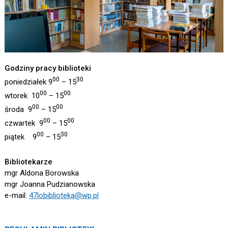
Godziny pracy biblioteki
00
30
poniedziałek 9
– 15
00
00
wtorek 10
– 15
00
00
środa 9
– 15
00
00
czwartek 9
– 15
00
30
piątek 9
– 15
Bibliotekarze
mgr Aldona Borowska
mgr Joanna Pudzianowska
e-mail:
47lobiblioteka@wp.pl