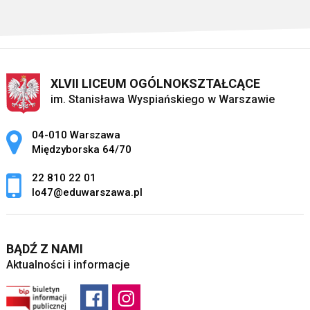
XLVII LICEUM OGÓLNOKSZTAŁCĄCE
im. Stanisława Wyspiańskiego w Warszawie
Adres pocztowy:
04-010 Warszawa
Międzyborska 64/70
22 810 22 01
lo47@eduwarszawa.pl
BĄDŹ Z NAMI
Aktualności i informacje