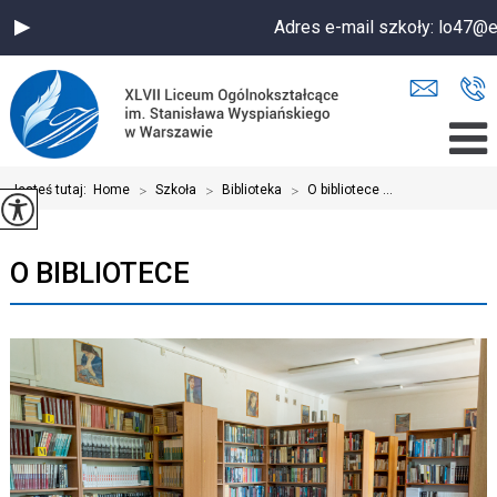
Adres e-mail szkoły: lo47@
Jesteś tutaj:
Home
>
Szkoła
>
Biblioteka
>
O bibliotece ...
O BIBLIOTECE