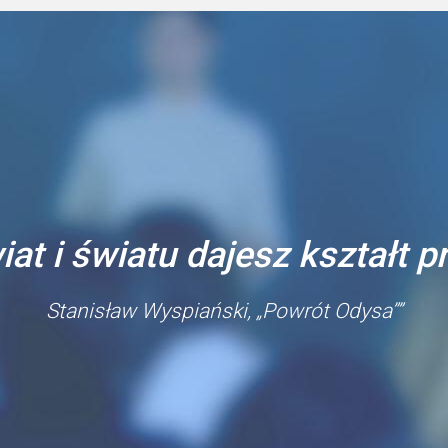
iat i światu dajesz kształt 
Stanisław Wyspiański, „Powrót Odysa””