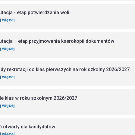
utacja - etap potwierdzania woli
j więcej
utacja – etap przyjmowania kserokopii dokumentów
j więcej
dy rekrutacji do klas pierwszych na rok szkolny 2026/2027
j więcej
ile klas w roku szkolnym 2026/2027
j więcej
ń otwarty dla kandydatów
j więcej