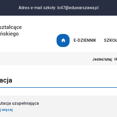
Adres e-mail szkoły: lo47@eduwarszawa.pl
E-DZIENNIK
SZKO
Jesteś tutaj:
H
acja
utacja uzupełniająca
j więcej