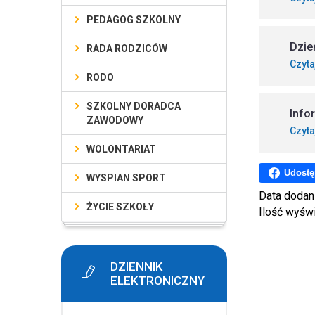
PEDAGOG SZKOLNY
Dzień
RADA RODZICÓW
Czyta
RODO
SZKOLNY DORADCA
Info
ZAWODOWY
Czyta
WOLONTARIAT
Udostę
WYSPIAN SPORT
Data dodan
ŻYCIE SZKOŁY
Ilość wyśw
DZIENNIK
ELEKTRONICZNY