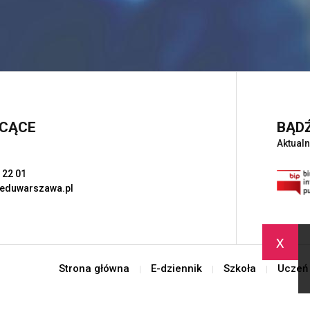
ŁCĄCE
BĄDŹ
Aktualn
 22 01
eduwarszawa.pl
x
Strona główna
E-dziennik
Szkoła
Uczeń