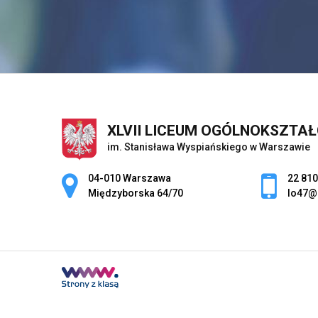
XLVII LICEUM OGÓLNOKSZTA
im. Stanisława Wyspiańskiego w Warszawie
Adres pocztowy:
04-010 Warszawa
22 810
Międzyborska 64/70
lo47@