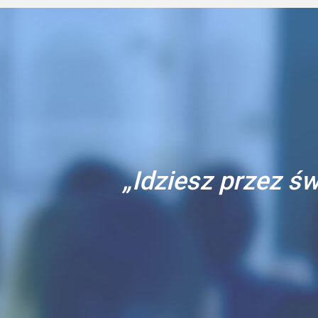
„Idziesz przez św