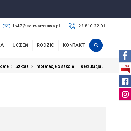
lo47@eduwarszawa.pl
22 810 22 01
ŁA
UCZEŃ
RODZIC
KONTAKT
ome
>
Szkoła
>
Informacje o szkole
>
Rekrutacja ...