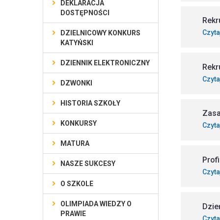
DEKLARACJA
DOSTĘPNOŚCI
Rekr
Czyta
DZIELNICOWY KONKURS
KATYŃSKI
DZIENNIK ELEKTRONICZNY
Rekr
Czyta
DZWONKI
HISTORIA SZKOŁY
Zasa
KONKURSY
Czyta
MATURA
Prof
NASZE SUKCESY
Czyta
O SZKOLE
OLIMPIADA WIEDZY O
Dzie
PRAWIE
Czyta