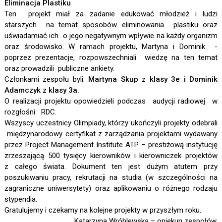
Eliminacja Plastiku
Ten projekt miał za zadanie edukować młodzież i ludzi
starszych na temat sposobów eliminowania plastiku oraz
uświadamiać ich o jego negatywnym wpływie na każdy organizm
oraz środowisko. W ramach projektu, Martyna i Dominik -
poprzez prezentacje, rozpowszechniali wiedzę na ten temat
oraz prowadzili publiczne ankiety.
Członkami zespołu byli:
Martyna Skup z klasy 3e i Dominik
Adamczyk z klasy 3a.
O realizacji projektu opowiedzieli podczas audycji radiowej w
rozgłośni RDC.
Wszyscy uczestnicy Olimpiady, którzy ukończyli projekty odebrali
międzynarodowy certyfikat z zarządzania projektami wydawany
przez Project Management Institute ATP – prestiżową instytucję
zrzeszającą 500 tysięcy kierowników i kierowniczek projektów
z całego świata. Dokument ten jest dużym atutem przy
poszukiwaniu pracy, rekrutacji na studia (w szczególności na
zagraniczne uniwersytety) oraz aplikowaniu o różnego rodzaju
stypendia.
Gratulujemy i czekamy na kolejne projekty w przyszłym roku.
Katarzyna Wróblewska – opiekun zespołów.