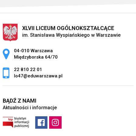
XLVII LICEUM OGÓLNOKSZTAŁCĄCE
im. Stanisława Wyspiańskiego w Warszawie
Adres pocztowy:
04-010 Warszawa
Międzyborska 64/70
22 810 22 01
lo47@eduwarszawa.pl
BĄDŹ Z NAMI
Aktualności i informacje