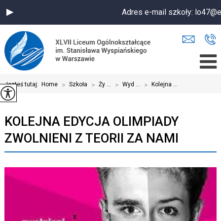
Adres e-mail szkoły: lo47@
Jesteś tutaj:
Home
>
Szkoła
>
Ży ...
>
Wyd ...
>
Kolejna ...
KOLEJNA EDYCJA OLIMPIADY
ZWOLNIENI Z TEORII ZA NAMI