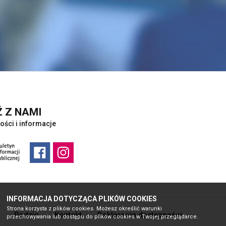
 Z NAMI
ości i informacje
INFORMACJA DOTYCZĄCA PLIKÓW COOKIES
Strona korzysta z plików cookies. Możesz określić warunki
Rodzic
Kontakt
Deklaracja dostępności
przechowywania lub dostępu do plików cookies w Twojej przeglądarce.