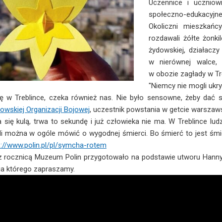
Uczennice i uczniowi
społeczno-edukacyjne
Okoliczni mieszkańcy
rozdawali żółte żonki
żydowskiej, działaczy
w nierównej walce,
w obozie zagłady w Tr
"Niemcy nie mogli ukry
ię w Treblince, czeka również nas. Nie było sensowne, żeby dać
owskiej Organizacji Bojowej
, uczestnik powstania w getcie warszaw
ja się kulą, trwa to sekundę i już człowieka nie ma. W Treblince lud
eli można w ogóle mówić o wygodnej śmierci. Bo śmierć to jest śm
s://www.polin.pl/pl/symcha-rotem
 rocznicą Muzeum Polin przygotowało na podstawie utworu Hanny
ia którego zapraszamy.