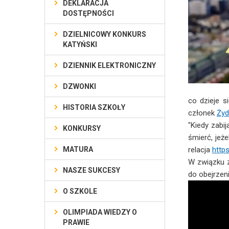
DEKLARACJA
DOSTĘPNOŚCI
DZIELNICOWY KONKURS
KATYŃSKI
DZIENNIK ELEKTRONICZNY
DZWONKI
co dzieje s
HISTORIA SZKOŁY
członek
Żyd
"Kiedy zabi
KONKURSY
śmierć, jeż
MATURA
relacja
http
W związku z
NASZE SUKCESY
do obejrzen
O SZKOLE
OLIMPIADA WIEDZY O
PRAWIE