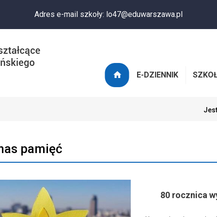
Adres e-mail szkoły: lo47@eduwarszawa.pl
E-DZIENNIK
SZKO
Jest
nas pamięć
80 rocznica w