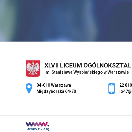
XLVII LICEUM OGÓLNOKSZTA
im. Stanisława Wyspiańskiego w Warszawie
Adres pocztowy:
04-010 Warszawa
22 810
Międzyborska 64/70
lo47@