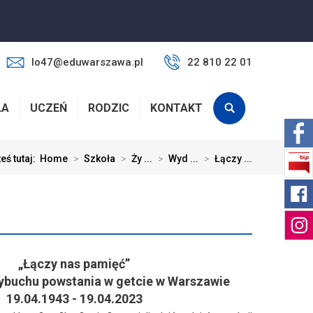
lo47@eduwarszawa.pl
22 810 22 01
ŁA
UCZEŃ
RODZIC
KONTAKT
eś tutaj:
Home
>
Szkoła
>
Ży ...
>
Wyd ...
>
Łączy ...
„Łączy nas pamięć”
ybuchu powstania w getcie w Warszawie
19.04.1943 - 19.04.2023