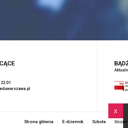
ŁCĄCE
BĄDŹ
Aktualn
 22 01
eduwarszawa.pl
x
Strona główna
E-dziennik
Szkoła
Uczeń