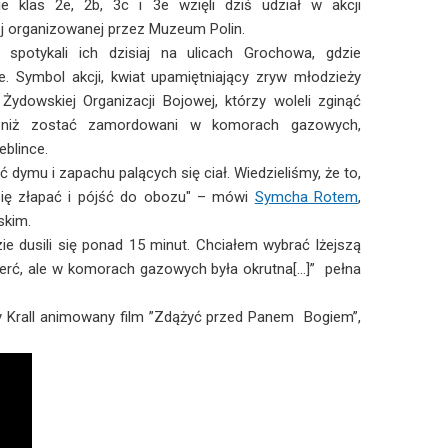
e klas 2e, 2b, 3c i 3e wzięli dziś udział w akcji
j organizowanej przez Muzeum Polin.
 spotykali ich dzisiaj na ulicach Grochowa, gdzie
le. Symbol akcji, kwiat upamiętniający zryw młodzieży
 Żydowskiej Organizacji Bojowej, którzy woleli zginąć
 niż zostać zamordowani w komorach gazowych,
eblince.
ć dymu i zapachu palących się ciał. Wiedzieliśmy, że to,
 się złapać i pójść do obozu" – mówi
Symcha Rotem
,
skim.
zie dusili się ponad 15 minut. Chciałem wybrać lżejszą
ierć, ale w komorach gazowych była okrutna[…]” pełna
 Krall animowany film ”Zdążyć przed Panem Bogiem”,